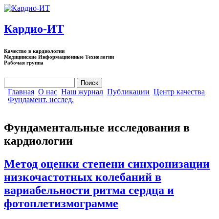
Перейти к основному содержанию
Кардио-ИТ
Качество в кардиологии
Медицинские Информационные Технологии
Рабочая группа
Поиск
Форма поиска
Главная
О нас
Наш журнал
Публикации
Центр качества
Фундамент. исслед.
Фундаментальные исследования в
кардиологии
Метод оценки степени синхронизации
низкочастотных колебаний в
вариабельности ритма сердца и
фотоплетизмограмме