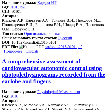
Название журнала:
Кардио-ИТ
Год:
2016
,
№1
CID:
e0101
Авторы:
Киселев А.Р., Караваев А.С., Гриднев В.И., Прохоров М.Д.,
Пономаренко В.И., Боровкова Е.И., Шварц В.А., Посненкова
О.М., Безручко Б.П.
Тип статьи:
Оригинальная статья
Язык основного текста статьи:
Русский
DOI:
10.15275/cardioit.2016.0101
PDF File:
cardio-it-2016-0101.pdf
Подробнее
о Метод оценки степени синхронизации
English
низкочастотных колебаний в вариабельности ритма
сердца и фотоплетизмограмме
A comprehensive assessment of
cardiovascular autonomic control using
photoplethysmograms recorded from the
earlobe and fingers
Название журнала:
Physiological Measurement
Год:
2016
Авторы:
Kiselev A.R., Mironov S.A., Karavaev A.S., Kulminskiy D.D.,
Skazkina V.V., Borovkova E.I., Shvartz V.A., Ponomarenko V.I.,