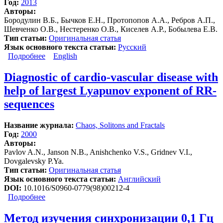
Год:
2013
Авторы:
Бородулин В.Б., Бычков Е.Н., Протопопов А.А., Ребров А.П.,
Шевченко О.В., Нестеренко О.В., Киселев А.Р., Бобылева Е.В.
Тип статьи:
Оригинальная статья
Язык основного текста статьи:
Русский
Подробнее
о Эритропоэтин – маркер хронической болезни
English
почек на доклинической стадии
Diagnostic of cardio-vascular disease with
help of largest Lyapunov exponent of RR-
sequences
Название журнала:
Chaos, Solitons and Fractals
Год:
2000
Авторы:
Pavlov A.N., Janson N.B., Anishchenko V.S., Gridnev V.I.,
Dovgalevsky P.Ya.
Тип статьи:
Оригинальная статья
Язык основного текста статьи:
Английский
DOI:
10.1016/S0960-0779(98)00212-4
Подробнее
о Diagnostic of cardio-vascular disease with help of
largest Lyapunov exponent of RR-sequences
Метод изучения синхронизации 0,1 Гц