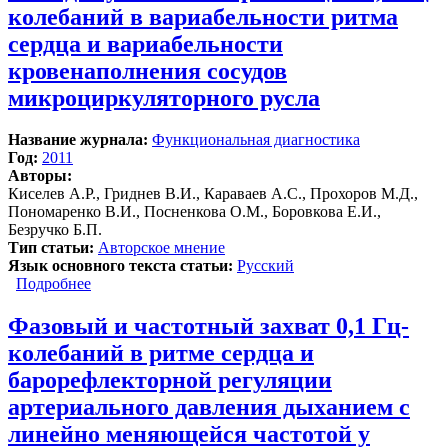
колебаний в вариабельности ритма
сердца и вариабельности
кровенаполнения сосудов
микроциркуляторного русла
Название журнала:
Функциональная диагностика
Год:
2011
Авторы:
Киселев А.Р., Гриднев В.И., Караваев А.С., Прохоров М.Д.,
Пономаренко В.И., Посненкова О.М., Боровкова Е.И.,
Безручко Б.П.
Тип статьи:
Авторское мнение
Язык основного текста статьи:
Русский
Подробнее
о Метод изучения синхронизации 0,1 Гц колебаний
в вариабельности ритма сердца и вариабельности
кровенаполнения сосудов микроциркуляторного
Фазовый и частотный захват 0,1 Гц-
русла
колебаний в ритме сердца и
барорефлекторной регуляции
артериального давления дыханием с
линейно меняющейся частотой у