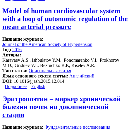
between low-frequency oscillations in heart rate
variability and photoplethysmographic waveform
Model of human cardiovascular system
variability
with a loop of autonomic regulation of the
mean arterial pressure
Название журнала:
Journal of the American Society of Hypertension
Год:
2016
Авторы:
Karavaev A.S., Ishbulatov Y.M., Ponomarenko V.I., Prokhorov
M.D., Gridnev V.I., Bezruchko B.P., Kiselev A.R.
Тип статьи:
Оригинальная статья
Язык основного текста статьи:
Английский
DOI:
10.1016/j.jash.2015.12.014
Подробнее
о Model of human cardiovascular system with a loop of
English
autonomic regulation of the mean arterial pressure
Эритропоэтин – маркер хронической
болезни почек на доклинической
стадии
Название журнала:
Фундаментальные исследования