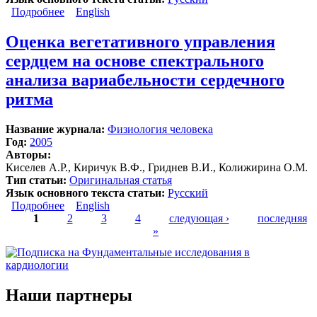
Подробнее
о Изучение природы периодических колебаний
English
сердечного ритма на основе проб с управляемым
дыханием
Оценка вегетативного управления
сердцем на основе спектрального
анализа вариабельности сердечного
ритма
Название журнала:
Физиология человека
Год:
2005
Авторы:
Киселев А.Р., Киричук В.Ф., Гриднев В.И., Колижирина О.М.
Тип статьи:
Оригинальная статья
Язык основного текста статьи:
Русский
Подробнее
о Оценка вегетативного управления сердцем на
English
1
основе спектрального анализа вариабельности
2
3
4
следующая ›
последняя
сердечного ритма
»
Страницы
Наши партнеры