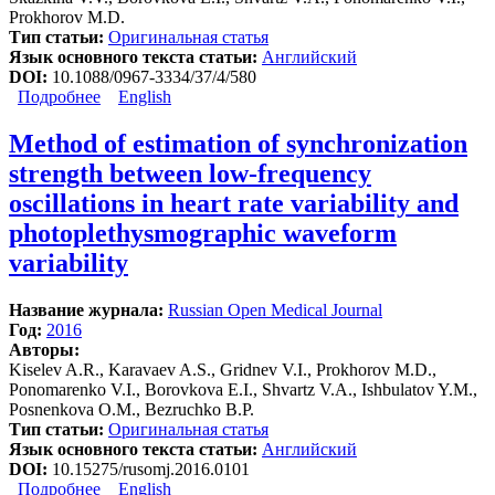
Prokhorov M.D.
Тип статьи:
Оригинальная статья
Язык основного текста статьи:
Английский
DOI:
10.1088/0967-3334/37/4/580
Подробнее
о A comprehensive assessment of cardiovascular
English
autonomic control using photoplethysmograms recorded
from the earlobe and fingers
Method of estimation of synchronization
strength between low-frequency
oscillations in heart rate variability and
photoplethysmographic waveform
variability
Название журнала:
Russian Open Medical Journal
Год:
2016
Авторы:
Kiselev A.R., Karavaev A.S., Gridnev V.I., Prokhorov M.D.,
Ponomarenko V.I., Borovkova E.I., Shvartz V.A., Ishbulatov Y.M.,
Posnenkova O.M., Bezruchko B.P.
Тип статьи:
Оригинальная статья
Язык основного текста статьи:
Английский
DOI:
10.15275/rusomj.2016.0101
Подробнее
о Method of estimation of synchronization strength
English