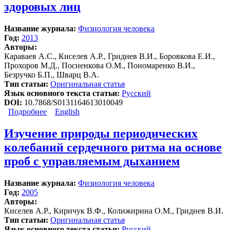
здоровых лиц
Название журнала:
Физиология человека
Год:
2013
Авторы:
Караваев А.С., Киселев А.Р., Гриднев В.И., Боровкова Е.И.,
Прохоров М.Д., Посненкова О.М., Пономаренко В.И.,
Безручко Б.П., Шварц В.А.
Тип статьи:
Оригинальная статья
Язык основного текста статьи:
Русский
DOI:
10.7868/S0131164613010049
Подробнее
о Фазовый и частотный захват 0,1 Гц-колебаний в
English
ритме сердца и барорефлекторной регуляции
артериального давления дыханием с линейно
Изучение природы периодических
меняющейся частотой у здоровых лиц
колебаний сердечного ритма на основе
проб с управляемым дыханием
Название журнала:
Физиология человека
Год:
2005
Авторы:
Киселев А.Р., Киричук В.Ф., Колижирина О.М., Гриднев В.И.
Тип статьи:
Оригинальная статья
Язык основного текста статьи:
Русский