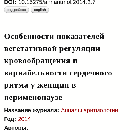
DOI:
10.15275/annaritmol.2014.2.7
подробнее
english
о метод диагностики
синхронизованности 0,1 гц
ритмов вегетативной регуляции
сердечно-сосудистой системы в
Особенности показателей
реальном времени
вегетативной регуляции
кровообращения и
вариабельности сердечного
ритма у женщин в
перименопаузе
Название журнала:
Анналы аритмологии
Год:
2014
Авторы: