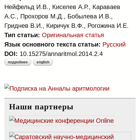
Нейфельд И.В., Киселев А.Р., Караваев
А.С., Прохоров М.Д., Бобылева И.В.,
Гриднев В.И., Киричук В.Ф., Рогожина И.Е.
Тип статьи:
Оригинальная статья
Язык основного текста статьи:
Русский
DOI:
10.15275/annaritmol.2014.2.4
подробнее
english
о особенности показателей
вегетативной регуляции
кровообращения и
вариабельности сердечного
ритма у женщин в перименопаузе
Наши партнеры