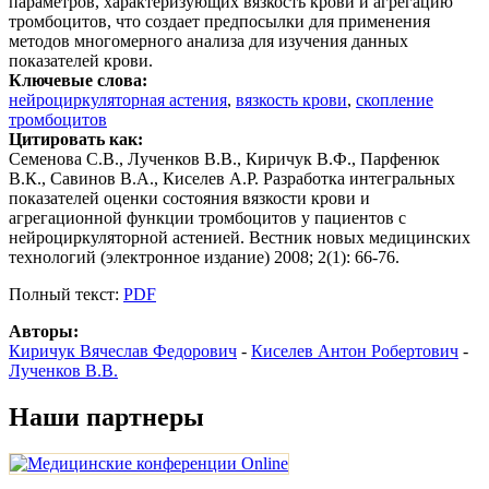
параметров, характеризующих вязкость крови и агрегацию
тромбоцитов, что создает предпосылки для применения
методов многомерного анализа для изучения данных
показателей крови.
Ключевые слова:
нейроциркуляторная астения
,
вязкость крови
,
скопление
тромбоцитов
Цитировать как:
Семенова С.В., Лученков В.В., Киричук В.Ф., Парфенюк
В.К., Савинов В.А., Киселев А.Р. Разработка интегральных
показателей оценки состояния вязкости крови и
агрегационной функции тромбоцитов у пациентов с
нейроциркуляторной астенией. Вестник новых медицинских
технологий (электронное издание) 2008; 2(1): 66-76.
Полный текст:
PDF
Авторы:
Киричук Вячеслав Федорович
-
Киселев Антон Робертович
-
Лученков В.В.
Наши партнеры