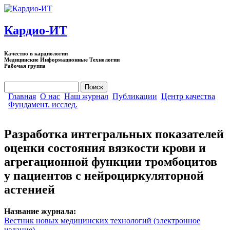
Перейти к основному содержанию
Кардио-ИТ
Качество в кардиологии
Медицинские Информационные Технологии
Рабочая группа
Поиск
Форма поиска
Главная
О нас
Наш журнал
Публикации
Центр качества
Фундамент. исслед.
Разработка интегральных показателей
оценки состояния вязкости крови и
агрегационной функции тромбоцитов
у пациентов с нейроциркуляторной
астенией
Название журнала:
Вестник новых медицинских технологий (электронное
издание)