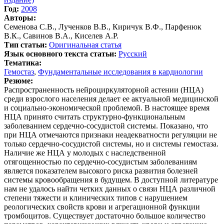
Год:
2008
Авторы:
Семенова С.В., Лученков В.В., Киричук В.Ф., Парфенюк
В.К., Савинов В.А., Киселев А.Р.
Тип статьи:
Оригинальная статья
Язык основного текста статьи:
Русский
Тематика:
Гемостаз
,
Фундаментальные исследования в кардиологии
Резюме:
Распространенность нейроциркуляторной астении (НЦА)
среди взрослого населения делает ее актуальной медицинской
и социально-экономической проблемой. В настоящее время
НЦА принято считать структурно-функциональным
заболеванием сердечно-сосудистой системы. Показано, что
при НЦА отмечаются признаки неадекватности регуляции не
только сердечно-сосудистой системы, но и системы гемостаза.
Наличие же НЦА у молодых с наследственной
отягощенностью по сердечно-сосудистым заболеваниям
является показателем высокого риска развития болезней
системы кровообращения в будущем. В доступной литературе
нам не удалось найти четких данных о связи НЦА различной
степени тяжести и клинических типов с нарушением
реологических свойств крови и агрегационной функции
тромбоцитов. Существует достаточно большое количество