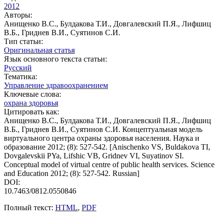
2012
Авторы:
Анищенко В.С., Булдакова Т.И., Довгалевский П.Я., Лифшиц
В.Б., Гриднев В.И., Суятинов С.И.
Тип статьи:
Оригинальная статья
Язык основного текста статьи:
Русский
Тематика:
Управление здравоохранением
Ключевые слова:
охрана здоровья
Цитировать как:
Анищенко В.С., Булдакова Т.И., Довгалевский П.Я., Лифшиц
В.Б., Гриднев В.И., Суятинов С.И. Концептуальная модель
виртуального центра охраны здоровья населения. Наука и
образование 2012; (8): 527-542. [Anischenko VS, Buldakova TI,
Dovgalevskii PYa, Lifshic VB, Gridnev VI, Suyatinov SI.
Conceptual model of virtual centre of public health services. Science
and Education 2012; (8): 527-542. Russian]
DOI:
10.7463/0812.0550846
Полный текст:
HTML
,
PDF