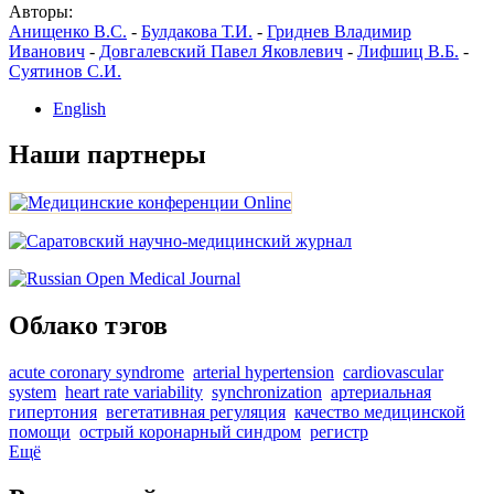
Авторы:
Анищенко В.С.
-
Булдакова Т.И.
-
Гриднев Владимир
Иванович
-
Довгалевский Павел Яковлевич
-
Лифшиц В.Б.
-
Суятинов С.И.
English
Наши партнеры
Облако тэгов
acute coronary syndrome
arterial hypertension
cardiovascular
system
heart rate variability
synchronization
артериальная
гипертония
вегетативная регуляция
качество медицинской
помощи
острый коронарный синдром
регистр
Ещё