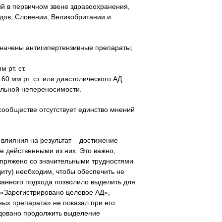
й в первичном звене здравоохранения,
дов, Словении, Великобритании и
азначены антигипертензивные препараты;
 рт. ст.
0 мм рт. ст. или диастолического АД
альной непереносимости.
сообществе отсутствует единство мнений
влияния на результат – достижение
е действенными из них. Это важно,
опряжено со значительными трудностями
диту) необходим, чтобы обеспечить не
ванного подхода позволило выделить для
 «Зарегистрировано целевое АД»,
ных препарата» не показал при его
ндовано продолжить выделение