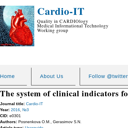
Cardio-IT
Quality in CARDIOlogy
Medical Informational Technology
Working group
Home
About Us
Follow @twitter
The system of clinical indicators f
Journal title:
Cardio-IT
Year:
2016
,
№3
CID:
e0301
Authors:
Posnenkova O.M., Gerasimov S.N.
Article type:
Userguide