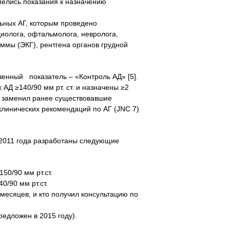
мелись показания к назначению
ьных АГ, которым проведено
диолога, офтальмолога, невролога,
аммы (ЭКГ), рентгена органов грудной
енный показатель – «Контроль АД» [5].
 АД ≥140/90 мм рт. ст. и назначены ≥2
и заменил ранее существовавшие
клинических рекомендаций по АГ (JNC 7)
 2011 года разработаны следующие
50/90 мм рт.ст.
0/90 мм рт.ст.
месяцев, и кто получил консультацию по
редложен в 2015 году).