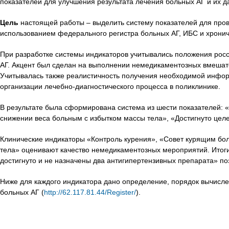
показателей для улучшения результата лечения больных АГ и их
Цель
настоящей работы – выделить систему показателей для пров
использованием федерального регистра больных АГ, ИБС и хронич
При разработке системы индикаторов учитывались положения росси
АГ. Акцент был сделан на выполнении немедикаментозных вмешатель
Учитывалась также реалистичность получения необходимой инфор
организации лечебно-диагностического процесса в поликлинике.
В результате была сформирована система из шести показателей: 
снижении веса больным с избытком массы тела», «Достигнуто целе
Клинические индикаторы «Контроль курения», «Совет курящим бол
тела» оценивают качество немедикаментозных мероприятий. Итоги
достигнуто и не назначены два антигипертензивных препарата» п
Ниже для каждого индикатора дано определение, порядок вычисле
больных АГ (
http://62.117.81.44/Register/
).