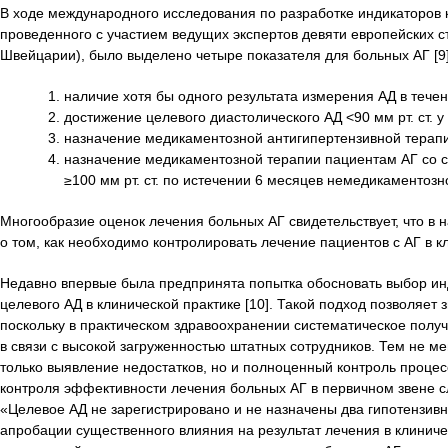
В ходе международного исследования по разработке индикаторов 
проведенного с участием ведущих экспертов девяти европейских с
Швейцарии), было выделено четыре показателя для больных АГ [9]
наличие хотя бы одного результата измерения АД в тече
достижение целевого диастолического АД <90 мм рт. ст. у
назначение медикаментозной антигипертензивной терапи
назначение медикаментозной терапии пациентам АГ со ст
≥100 мм рт. ст. по истечении 6 месяцев немедикаментоз
Многообразие оценок лечения больных АГ свидетельствует, что в
о том, как необходимо контролировать лечение пациентов с АГ в к
Недавно впервые была предпринята попытка обосновать выбор ин
целевого АД в клинической практике [10]. Такой подход позволяет
поскольку в практическом здравоохранении систематическое пол
в связи с высокой загруженностью штатных сотрудников. Тем не ме
только выявление недостатков, но и полноценный контроль проце
контроля эффективности лечения больных АГ в первичном звене 
«Целевое АД не зарегистрировано и не назначены два гипотензивн
апробации существенного влияния на результат лечения в клинич