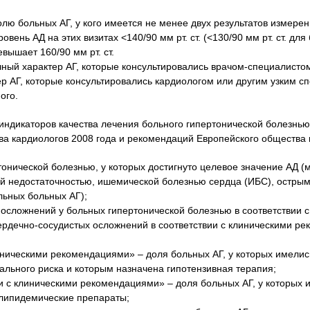
ю больных АГ, у кого имеется не менее двух результатов измерени
вень АД на этих визитах <140/90 мм рт. ст. (<130/90 мм рт. ст. дл
вышает 160/90 мм рт. ст.
ный характер АГ, которые консультировались врачом-специалисто
 АГ, которые консультировались кардиологом или другим узким с
ого.
 индикаторов качества лечения больного гипертонической болезнь
ва кардиологов 2008 года и рекомендаций Европейского общества 
нической болезнью, у которых достигнуто целевое значение АД (ме
ой недостаточностью, ишемической болезнью сердца (ИБС), остры
альных больных АГ);
осложнений у больных гипертонической болезнью в соответствии 
сердечно-сосудистых осложнений в соответствии с клиническими 
иническими рекомендациями» – доля больных АГ, у которых имелис
ального риска и которым назначена гипотензивная терапия;
и с клиническими рекомендациями» – доля больных АГ, у которых 
олипидемические препараты;