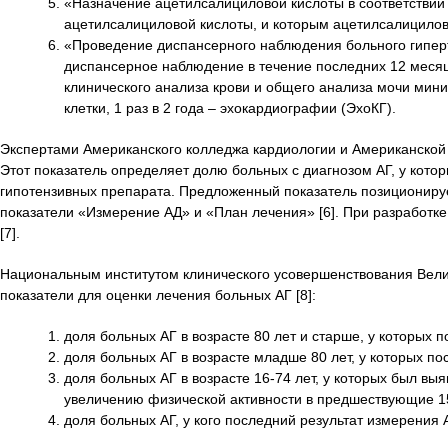
«Назначение ацетилсалициловой кислоты в соответствии
ацетилсалициловой кислоты, и которым ацетилсалицилов
«Проведение диспансерного наблюдения больного гиперт
диспансерное наблюдение в течение последних 12 месяце
клинического анализа крови и общего анализа мочи мини
клетки, 1 раз в 2 года – эхокардиографии (ЭхоКГ).
Экспертами Американского колледжа кардиологии и Американской 
Этот показатель определяет долю больных с диагнозом АГ, у которы
гипотензивных препарата. Предложенный показатель позиционируе
показатели «Измерение АД» и «План лечения» [6]. При разработк
[7].
Национальным институтом клинического усовершенствования Вели
показатели для оценки лечения больных АГ [8]:
доля больных АГ в возрасте 80 лет и старше, у которых 
доля больных АГ в возрасте младше 80 лет, у которых п
доля больных АГ в возрасте 16-74 лет, у которых был вы
увеличению физической активности в предшествующие 1
доля больных АГ, у кого последний результат измерения 