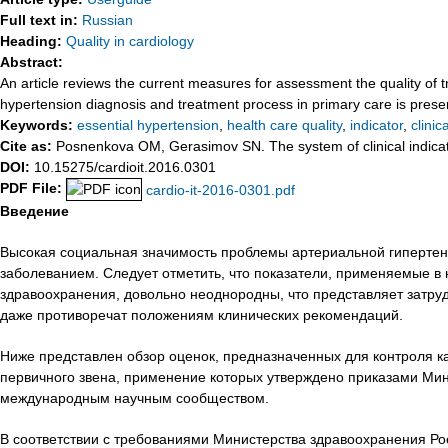
Full text in:
Russian
Heading:
Quality in cardiology
Abstract:
An article reviews the current measures for assessment the quality of tr
hypertension diagnosis and treatment process in primary care is presen
Keywords:
essential hypertension
,
health care quality
,
indicator
,
clinic
Cite as:
Posnenkova OM, Gerasimov SN. The system of clinical indicato
DOI:
10.15275/cardioit.2016.0301
PDF File:
cardio-it-2016-0301.pdf
Введение
Высокая социальная значимость проблемы артериальной гипертенз
заболеванием. Следует отметить, что показатели, применяемые в 
здравоохранения, довольно неоднородны, что представляет затруд
даже противоречат положениям клинических рекомендаций.
Ниже представлен обзор оценок, предназначенных для контроля к
первичного звена, применение которых утверждено приказами Ми
международным научным сообществом.
В соответствии с требованиями Министерства здравоохранения Ро