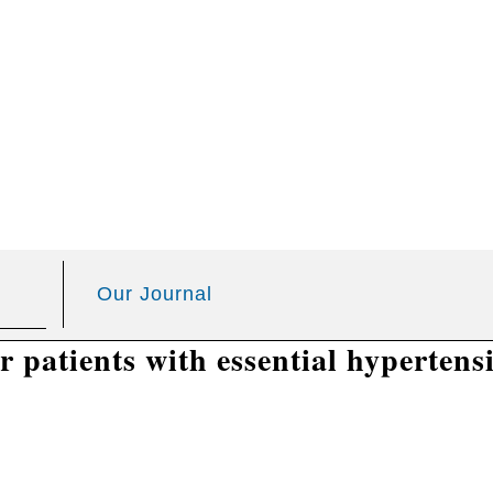
Skip to
main
content
Our Journal
or patients with essential hypertens