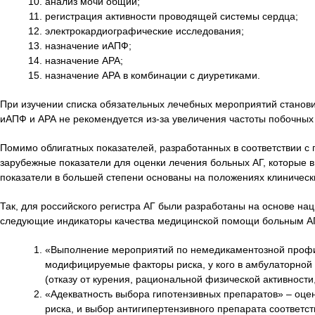
анализ мочи общий;
регистрация активности проводящей системы сердца;
электрокардиографические исследования;
назначение иАПФ;
назначение АРА;
назначение АРА в комбинации с диуретиками.
При изучении списка обязательных лечебных мероприятий станов
иАПФ и АРА не рекомендуется из-за увеличения частоты побочных 
Помимо облигатных показателей, разработанных в соответствии с
зарубежные показатели для оценки лечения больных АГ, которые в
показатели в большей степени основаны на положениях клиничес
Так, для российского регистра АГ были разработаны на основе на
следующие индикаторы качества медицинской помощи больным АГ 
«Выполнение мероприятий по немедикаментозной профил
модифицируемые факторы риска, у кого в амбулаторной 
(отказу от курения, рациональной физической активнос
«Адекватность выбора гипотензивных препаратов» – оце
риска, и выбор антигипертензивного препарата соответс