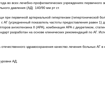
года во всех лечебно-профилактических учреждениях первичного з
ьного давления (АД) 140/90 мм рт ст.
щи при первичной артериальной гипертензии (гипертонической бол
 с АГ (усредненный показатель частоты предоставления равен 1) 
оров ангиотензина II (АРА), комбинация АРА с диуретиком, стати
андарт разработан на основе клинических рекомендаций по АГ. Ис
на отечественного здравоохранения качество лечения больных АГ
 уровни АД;