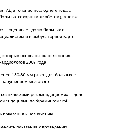
я АД в течение последнего года с
я больных сахарным диабетом), а также
м» – оценивает долю больных с
пециалистом и в амбулаторной карте
ю, которые основаны на положениях
кардиологов 2007 года:
нее 130/80 мм рт. ст. для больных с
м нарушением мозгового
с клиническими рекомендациями» – доля
рекомендациями по Фрамингемской
ь показания к назначению
имелись показания к проведению