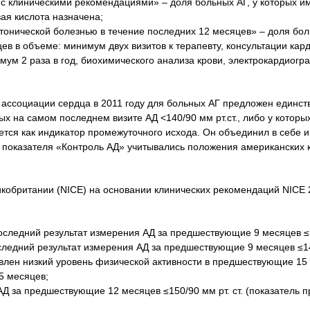
 с клиническими рекомендациями» – доля больных АГ, у которых и
ая кислота назначена;
онической болезнью в течение последних 12 месяцев» – доля бол
в в объеме: минимум двух визитов к терапевту, консультации кар
мум 2 раза в год, биохимического анализа крови, электрокардиогр
ассоциации сердца в 2011 году для больных АГ предложен единств
х на самом последнем визите АД <140/90 мм рт.ст., либо у которых
тся как индикатор промежуточного исхода. Он объединил в себе 
е показателя «Контроль АД» учитывались положения американских 
кобритании (NICE) на основании клинических рекомендаций NICE
последний результат измерения АД за предшествующие 9 месяцев ≤1
оследний результат измерения АД за предшествующие 9 месяцев ≤14
явлен низкий уровень физической активности в предшествующие 15 
5 месяцев;
АД за предшествующие 12 месяцев ≤150/90 мм рт. ст. (показатель п