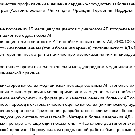
качества профилактики и лечения сердечно-сосудистых заболевани
тран (Австрии, Бельгии, Финляндии, Франции, Германии, Нидерлан
:
ние последних 15 месяцев у пациентов с диагнозом АГ, которым н
 пациентов с диагнозом АГ;
и пациентам с диагнозом АГ и стойким повышением АД >160/100 мм
ойким повышением (три и более измерения) систолического АД ≥16
ной терапии, несмотря на наличие противопоказаний или индивиду
 настоящее время в отечественном и международном медицинском 
линической практике.
дикаторов качества медицинской помощи больным АГ степенью их 
 значительно ограничить число применяемых оценок только наиболе
учение необходимой информации о качестве лечения больных АГ с
нее, переход к систематической оценке качества (клиническому ау
сса их устранения. Применение разработанного клинически обосно
следующую систему показателей: «Четыре и более измерения АД»,
ых препарата». Еще один показатель - «Назначено два гипотензив
еской практике. По результатам проделанной работы было рекоме