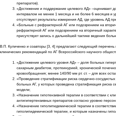
препаратов).
«Достижение и поддержание целевого АД» –оценивает дол
интервалом не менее 1 месяца и не более 6 месяцев и уро
отсутствуют результаты измерения АД, где уровень АД пре
«Больные с рефрактерной АГ или подозрением на вторич
рефрактерной АГ или подозрением на вторичный характер
присутствует запись о дальнейшей тактике ведения больн
В.П. Куличенко и соавторы [3, 4] предлагают следующий перечень
клинических рекомендаций по АГ Всероссийского научного общест
«Достижение целевого уровня АД» – доля больных гиперто
сахарным диабетом, протеинурией, хронической почечн
кровообращения; менее 140/90 мм рт. ст. – для всех ост
«Проведение стратификации риска сердечно-сосудистых 
больных АГ, у которых проведена стратификация риска 
модели;
«Назначение гипотензивной терапии в соответствии с кл
антигипертензивных препаратов согласно уровню персон
«Назначение гиполипидемической терапии в соответстви
гиполипидемической терапии, и которым назначены гип