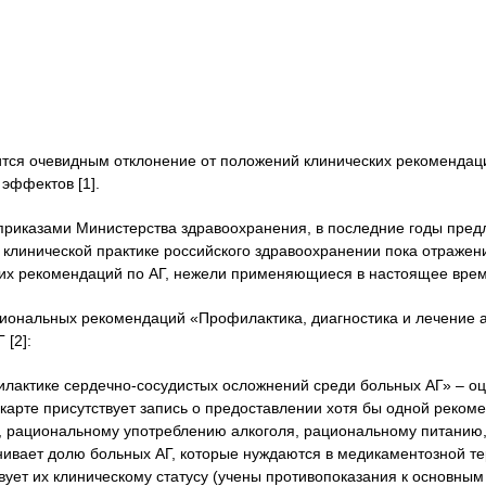
ится очевидным отклонение от положений клинических рекомендац
эффектов [1].
 приказами Министерства здравоохранения, в последние годы пре
 клинической практике российского здравоохранении пока отражени
ких рекомендаций по АГ, нежели применяющиеся в настоящее врем
циональных рекомендаций «Профилактика, диагностика и лечение а
[2]:
актике сердечно-сосудистых осложнений среди больных АГ» – о
карте присутствует запись о предоставлении хотя бы одной реком
ти, рациональному употреблению алкоголя, рациональному питанию
нивает долю больных АГ, которые нуждаются в медикаментозной те
твует их клиническому статусу (учены противопоказания к основны