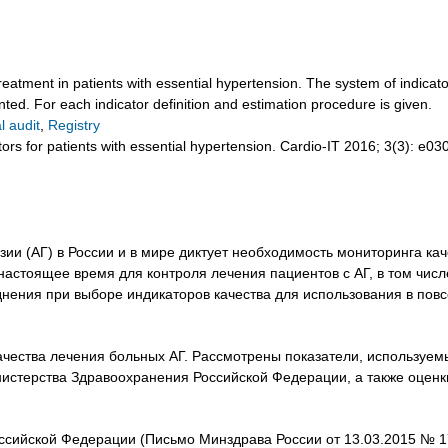
eatment in patients with essential hypertension. The system of indicators
ted. For each indicator definition and estimation procedure is given.
al audit
,
Registry
rs for patients with essential hypertension. Cardio-IT 2016; 3(3): e03
ии (АГ) в России и в мире диктует необходимость мониторинга ка
настоящее время для контроля лечения пациентов с АГ, в том числ
нения при выборе индикаторов качества для использования в повс
ачества лечения больных АГ. Рассмотрены показатели, используе
нистерства Здравоохранения Российской Федерации, а также оцен
ссийской Федерации (Письмо Минздрава России от 13.03.2015 № 17