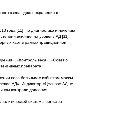
ного звена здравоохранения с
13 года [11] по диагностике и лечению
степени влияния на уровень АД [11].
орных карт в рамках традиционной
рения», «Контроль веса», «Совет о
ртензивных препарата».
жении веса больным с избытком массы
елевое АД». Индикатор «Целевое АД не
очном контроле давления.
аналитической системы регистра