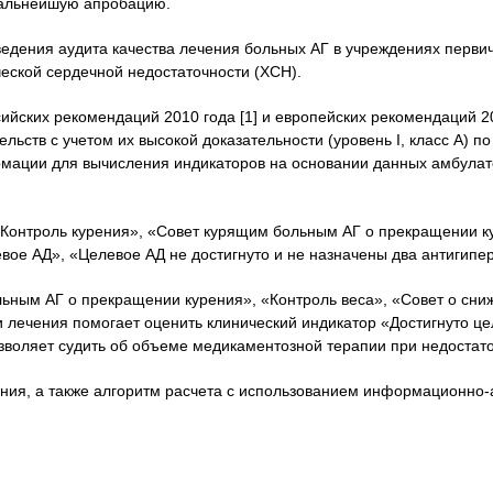
 дальнейшую апробацию.
едения аудита качества лечения больных АГ в учреждениях первич
еской сердечной недостаточности (ХСН).
йских рекомендаций 2010 года [1] и европейских рекомендаций 20
ств с учетом их высокой доказательности (уровень I, класс А) по 
мации для вычисления индикаторов на основании данных амбулат
«Контроль курения», «Совет курящим больным АГ о прекращении ку
вое АД», «Целевое АД не достигнуто и не назначены два антигипе
ьным АГ о прекращении курения», «Контроль веса», «Совет о сни
 лечения помогает оценить клинический индикатор «Достигнуто ц
озволяет судить об объеме медикаментозной терапии при недостат
ния, а также алгоритм расчета с использованием информационно-