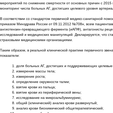
мероприятий по снижению смертности от основных причин с 2015 
мониторинг числа больных АГ, достигших целевого уровня артериал
В соответствии со стандартом первичной медико-санитарной помо
приказом Минздрава России от 09.11.2012 №708н, всем пациентам
ангиотензин-превращающего фермента (иАПФ), антагонисты рецепт
исследований и медицинских манипуляций. Декларируется, что ст
страховыми медицинскими организациями.
Таким образом, в реальной клинической практике первичного зве
показатели:
доля больных АГ, достигших и поддерживающих целевые
измерение массы тела;
измерение роста;
определение окружности талии;
взятие крови из пальца;
взятие крови из периферической вены;
исследование на микроальбуминурию;
общий (клинический) анализ крови развернутый;
анализ крови биохимический общетерапевтический;