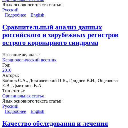
Язык основного текста статьи:
Русский
Подробнее
о Оценка организации медицинской помощи
English
больным с острым коронарным синдромом с
подъемом сегмента ST в динамике за 2009 и 2010
Сравнительный анализ данных
гг. в субъектах Российской Федерации,
российского и зарубежных регистров
реализующих сосудистую программу (по данным
Российского регистра ОКС)
острого коронарного синдрома
Название журнала:
Кардиологический вестник
Год:
2010
Авторы:
Бойцов С.А., Довгалевский П.Я., Гриднев В.И., Ощепкова
Е.В., Дмитриев В.А.
Тип статьи:
Оригинальная статья
Язык основного текста статьи:
Русский
Подробнее
о Сравнительный анализ данных российского и
English
зарубежных регистров острого коронарного
синдрома
Качество обследования и лечения