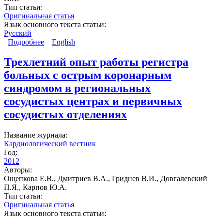
Тип статьи:
Оригинальная статья
Язык основного текста статьи:
Русский
Подробнее
о Организация медицинской помощи больным
English
ОКС в региональных сосудистых центрах и
первичных сосудистых отделениях в 2009-2012
Трехлетний опыт работы регистра
годах
больных с острым коронарным
синдромом в региональных
сосудистых центрах и первичных
сосудистых отделениях
Название журнала:
Кардиологический вестник
Год:
2012
Авторы:
Ощепкова Е.В., Дмитриев В.А., Гриднев В.И., Довгалевский
П.Я., Карпов Ю.А.
Тип статьи:
Оригинальная статья
Язык основного текста статьи: