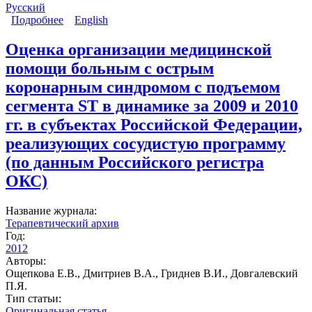
Русский
Подробнее
о Трехлетний опыт работы регистра больных с
English
острым коронарным синдромом в региональных
сосудистых центрах и первичных сосудистых
Оценка организации медицинской
отделениях
помощи больным с острым
коронарным синдромом с подъемом
сегмента ST в динамике за 2009 и 2010
гг. в субъектах Российской Федерации,
реализующих сосудистую программу
(по данным Российского регистра
ОКС)
Название журнала:
Терапевтический архив
Год:
2012
Авторы:
Ощепкова Е.В., Дмитриев В.А., Гриднев В.И., Довгалевский
П.Я.
Тип статьи:
Оригинальная статья