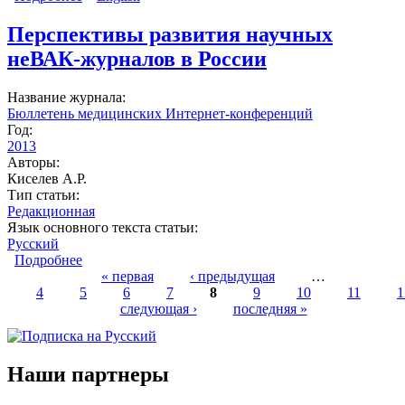
больных с острым коронарным синдромом с
подъемом сегмента ST на основе критериев
Перспективы развития научных
Американского Колледжа Кардиологии /
неВАК-журналов в России
Американской Ассоциации Сердца
Название журнала:
Бюллетень медицинских Интернет-конференций
Год:
2013
Авторы:
Киселев А.Р.
Тип статьи:
Редакционная
Язык основного текста статьи:
Русский
Подробнее
о Перспективы развития научных неВАК-
журналов в России
« первая
‹ предыдущая
…
4
5
6
7
8
9
10
11
1
Страницы
следующая ›
последняя »
Наши партнеры