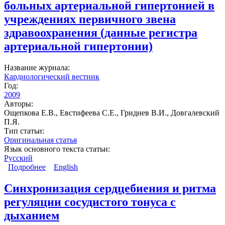
больных артериальной гипертонией в
учреждениях первичного звена
здравоохранения (данные регистра
артериальной гипертонии)
Название журнала:
Кардиологический вестник
Год:
2009
Авторы:
Ощепкова Е.В., Евстифеева С.Е., Гриднев В.И., Довгалевский
П.Я.
Тип статьи:
Оригинальная статья
Язык основного текста статьи:
Русский
Подробнее
о Качество обследования и лечения больных
English
артериальной гипертонией в учреждениях
первичного звена здравоохранения (данные
Синхронизация сердцебиения и ритма
регистра артериальной гипертонии)
регуляции сосудистого тонуса с
дыханием