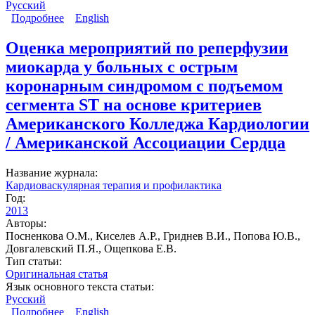
Русский
Подробнее
о Эритропоэтин – маркер хронической болезни
English
почек на доклинической стадии
Оценка мероприятий по реперфузии
миокарда у больных с острым
коронарным синдромом с подъемом
сегмента ST на основе критериев
Американского Колледжа Кардиологии
/ Американской Ассоциации Сердца
Название журнала:
Кардиоваскулярная терапия и профилактика
Год:
2013
Авторы:
Посненкова О.М., Киселев А.Р., Гриднев В.И., Попова Ю.В.,
Довгалевский П.Я., Ощепкова Е.В.
Тип статьи:
Оригинальная статья
Язык основного текста статьи:
Русский
Подробнее
о Оценка мероприятий по реперфузии миокарда у
English