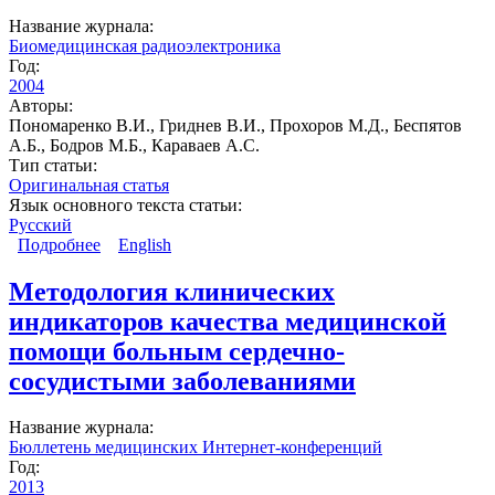
Название журнала:
Биомедицинская радиоэлектроника
Год:
2004
Авторы:
Пономаренко В.И., Гриднев В.И., Прохоров М.Д., Беспятов
А.Б., Бодров М.Б., Караваев А.С.
Тип статьи:
Оригинальная статья
Язык основного текста статьи:
Русский
Подробнее
о Синхронизация сердцебиения и ритма регуляции
English
сосудистого тонуса с дыханием
Методология клинических
индикаторов качества медицинской
помощи больным сердечно-
сосудистыми заболеваниями
Название журнала:
Бюллетень медицинских Интернет-конференций
Год:
2013