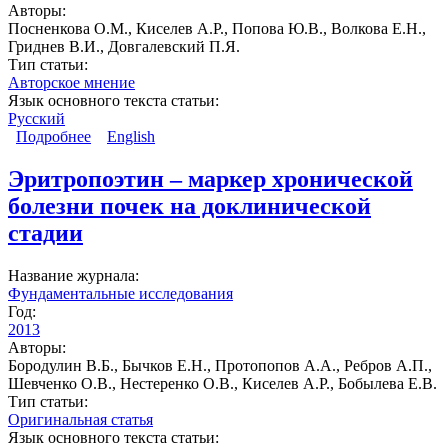
Авторы:
Посненкова О.М., Киселев А.Р., Попова Ю.В., Волкова Е.Н.,
Гриднев В.И., Довгалевский П.Я.
Тип статьи:
Авторское мнение
Язык основного текста статьи:
Русский
Подробнее
о Методология клинических индикаторов качества
English
медицинской помощи больным сердечно-
сосудистыми заболеваниями
Эритропоэтин – маркер хронической
болезни почек на доклинической
стадии
Название журнала:
Фундаментальные исследования
Год:
2013
Авторы:
Бородулин В.Б., Бычков Е.Н., Протопопов А.А., Ребров А.П.,
Шевченко О.В., Нестеренко О.В., Киселев А.Р., Бобылева Е.В.
Тип статьи:
Оригинальная статья
Язык основного текста статьи: